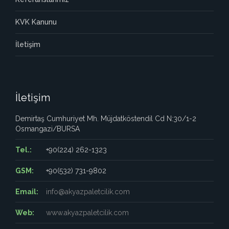
KVK Kanunu
İletişim
İletişim
Demirtaş Cumhuriyet Mh. Müjdatköstendil Cd N:30/1-2
Osmangazi/BURSA
Tel.:
+90(224) 262-1323
GSM:
+90(532) 731-9802
Email:
info@akyazpaletcilik.com
Web:
www.akyazpaletcilik.com