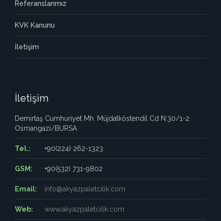
Referanslarımız
KVK Kanunu
İletişim
İletişim
Demirtaş Cumhuriyet Mh. Müjdatköstendil Cd N:30/1-2
Osmangazi/BURSA
Tel.:
+90(224) 262-1323
GSM:
+90(532) 731-9802
Email:
info@akyazpaletcilik.com
Web:
www.akyazpaletcilik.com