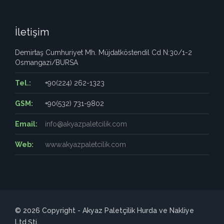
İletişim
Demirtaş Cumhuriyet Mh. Müjdatköstendil Cd N:30/1-2
Osmangazi/BURSA
Tel.:
+90(224) 262-1323
GSM:
+90(532) 731-9802
Email:
info@akyazpaletcilik.com
Web:
www.akyazpaletcilik.com
© 2026 Copyright - Akyaz Paletçilik Hurda ve Nakliye
Ltd.Şti.